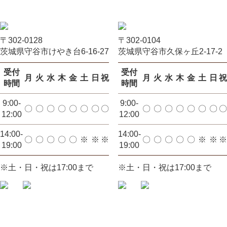
〒302-0128
〒302-0104
茨城県守谷市けやき台6-16-27
茨城県守谷市久保ヶ丘2-17-2
受付
受付
月
火
水
木
金
土
日
祝
月
火
水
木
金
土
日
祝
時間
時間
9:00-
9:00-
〇
〇
〇
〇
〇
〇
〇
〇
〇
〇
〇
〇
〇
〇
〇
〇
12:00
12:00
14:00-
14:00-
〇
〇
〇
〇
〇
※
※
※
〇
〇
〇
〇
〇
※
※
※
19:00
19:00
※土・日・祝は17:00まで
※土・日・祝は17:00まで