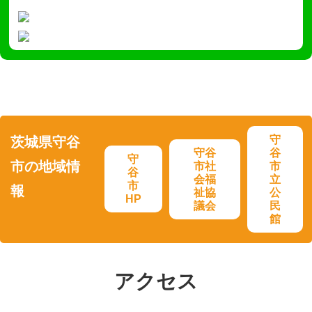
守
茨城県守谷
守谷
谷
守
市の地域情
市社
市
谷
会福
立
市
報
祉協
公
HP
議会
民
館
アクセス