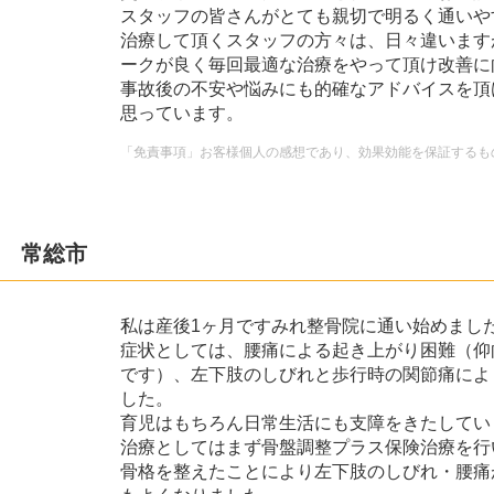
スタッフの皆さんがとても親切で明るく通いや
治療して頂くスタッフの方々は、日々違います
ークが良く毎回最適な治療をやって頂け改善に
事故後の不安や悩みにも的確なアドバイスを頂
思っています。
「免責事項」お客様個人の感想であり、効果効能を保証するも
師 常総市
私は産後1ヶ月ですみれ整骨院に通い始めまし
症状としては、腰痛による起き上がり困難（仰
です）、左下肢のしびれと歩行時の関節痛によ
した。
育児はもちろん日常生活にも支障をきたしてい
治療としてはまず骨盤調整プラス保険治療を行
骨格を整えたことにより左下肢のしびれ・腰痛