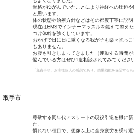
もよくなりました。
骨格がゆがんでいたことにより神経への圧迫や
と思います。
体の状態や治療方針などはその都度丁寧に説明
現在はEMSでインナーマッスルを鍛えて整え
つけ体幹を強くしています。
おかげで日に日に重くなる我が子も楽々抱っこ
もありません。
お腹も引きしまってきました（運動する時間が
悩んでいる方はぜひ1度相談されてみてくださ
「免責事項」お客様個人の感想であり、効果効能を保証するも
 取手市
尊敬する同年代アスリートの現役引退を機に新
た。
慣れない種目で、想像以上に全身疲労を繰り返