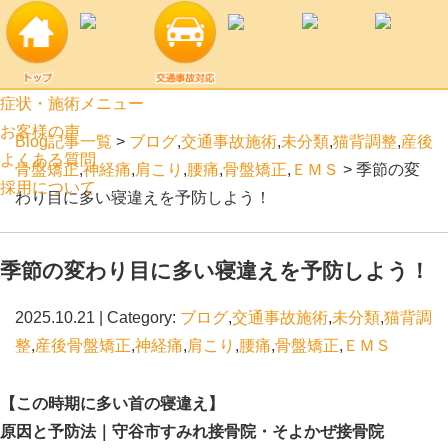
季節の変わり目に多い寝違えを予防しよう！ | 守谷市口コミ上位のすみ
れ接骨院・そよかぜ接骨院
症状・施術メニュー
お客様の声
Blog記事一覧
>
ブログ
,
交通事故施術
,
未分類
,
猫背調整
,
産後
よくある質問
骨盤矯正
,
神経痛
,
肩こり
,
腰痛
,
骨盤矯正
,
ＥＭＳ
> 季節の変
採用について
わり目に多い寝違えを予防しよう！
季節の変わり目に多い寝違えを予防しよう！
2025.10.21 | Category:
ブログ
,
交通事故施術
,
未分類
,
猫背調
整
,
産後骨盤矯正
,
神経痛
,
肩こり
,
腰痛
,
骨盤矯正
,
ＥＭＳ
【この時期に多い首の寝違え】
原因と予防法｜守谷市すみれ接骨院・そよかぜ接骨院