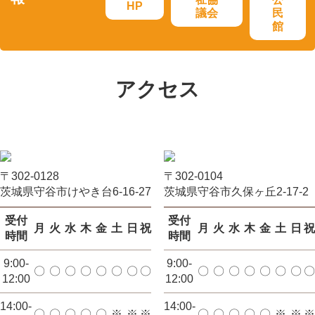
HP
議会
民
館
アクセス
〒302-0128
〒302-0104
茨城県守谷市けやき台6-16-27
茨城県守谷市久保ヶ丘2-17-2
受付
受付
月
火
水
木
金
土
日
祝
月
火
水
木
金
土
日
祝
時間
時間
9:00-
9:00-
〇
〇
〇
〇
〇
〇
〇
〇
〇
〇
〇
〇
〇
〇
〇
〇
12:00
12:00
14:00-
14:00-
〇
〇
〇
〇
〇
※
※
※
〇
〇
〇
〇
〇
※
※
※