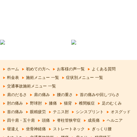
ホーム
初めての方へ
お客様の声一覧
よくある質問
料金表
施術メニュー 一覧
症状別メニュー 一覧
交通事故施術メニュー 一覧
肩のだるさ
肩の痛み
腰の重さ
首の痛みや回しづらさ
肘の痛み
野球肘
膝痛
猫背
椎間板症
足のむくみ
首の痛み
眼精疲労
テニス肘
シンスプリント
オスグッド
四十肩・五十肩
頭痛
脊柱管狭窄症
成長痛
ヘルニア
寝違え
坐骨神経痛
ストレートネック
ぎっくり腰