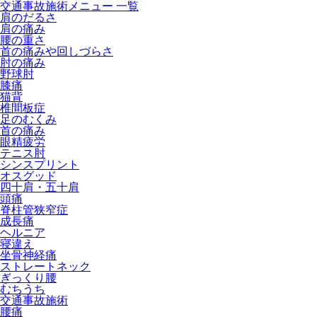
交通事故施術メニュー 一覧
肩のだるさ
肩の痛み
腰の重さ
首の痛みや回しづらさ
肘の痛み
野球肘
膝痛
猫背
椎間板症
足のむくみ
首の痛み
眼精疲労
テニス肘
シンスプリント
オスグッド
四十肩・五十肩
頭痛
脊柱管狭窄症
成長痛
ヘルニア
寝違え
坐骨神経痛
ストレートネック
ぎっくり腰
むちうち
交通事故施術
腰痛