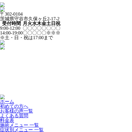
〒302-0104
茨城県守谷市久保ヶ丘2-17-2
受付時間
月
火
水
木
金
土
日
祝
9:00-12:00
〇
〇
〇
〇
〇
〇
〇
〇
14:00-19:00
〇
〇
〇
〇
〇
※
※
※
※土・日・祝は17:00まで
ホーム
初めての方へ
お客様の声一覧
よくある質問
料金表
施術メニュー 一覧
症状別メニュー 一覧