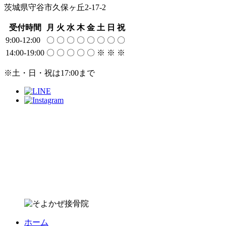
茨城県守谷市久保ヶ丘2-17-2
受付時間
月
火
水
木
金
土
日
祝
9:00-12:00
〇
〇
〇
〇
〇
〇
〇
〇
14:00-19:00
〇
〇
〇
〇
〇
※
※
※
※土・日・祝は17:00まで
ホーム