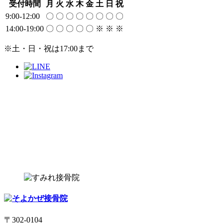
受付時間
月
火
水
木
金
土
日
祝
9:00-12:00
〇
〇
〇
〇
〇
〇
〇
〇
14:00-19:00
〇
〇
〇
〇
〇
※
※
※
※土・日・祝は17:00まで
〒302-0104