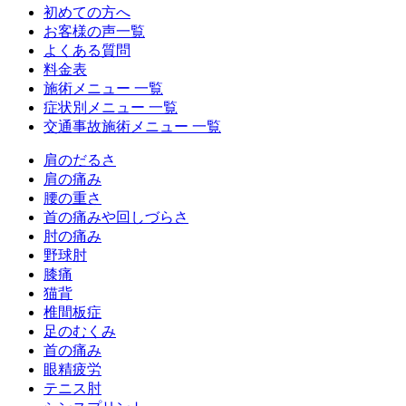
初めての方へ
お客様の声一覧
よくある質問
料金表
施術メニュー 一覧
症状別メニュー 一覧
交通事故施術メニュー 一覧
肩のだるさ
肩の痛み
腰の重さ
首の痛みや回しづらさ
肘の痛み
野球肘
膝痛
猫背
椎間板症
足のむくみ
首の痛み
眼精疲労
テニス肘