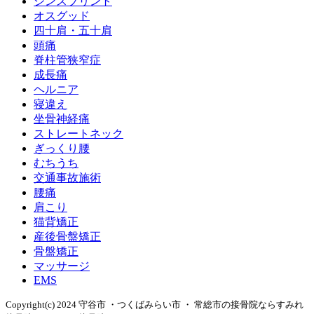
シンスプリント
オスグッド
四十肩・五十肩
頭痛
脊柱管狭窄症
成長痛
ヘルニア
寝違え
坐骨神経痛
ストレートネック
ぎっくり腰
むちうち
交通事故施術
腰痛
肩こり
猫背矯正
産後骨盤矯正
骨盤矯正
マッサージ
EMS
Copyright(c) 2024 守谷市 ・つくばみらい市 ・ 常総市の接骨院ならすみれ