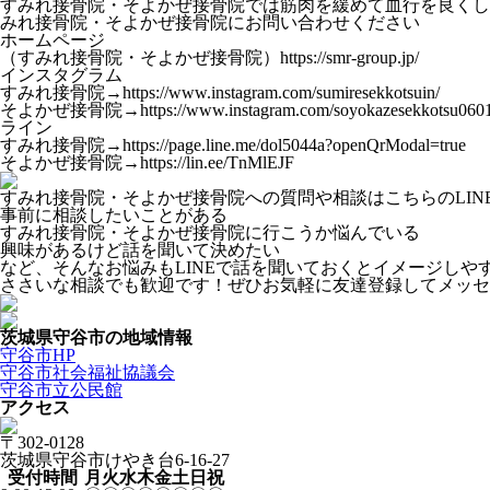
すみれ接骨院・そよかぜ接骨院では筋肉を緩めて血行を良くし
みれ接骨院・そよかぜ接骨院にお問い合わせください
ホームページ
（すみれ接骨院・そよかぜ接骨院）https://smr-group.jp/
インスタグラム
すみれ接骨院→https://www.instagram.com/sumiresekkotsuin/
そよかぜ接骨院→https://www.instagram.com/soyokazesekkotsu0601
ライン
すみれ接骨院→https://page.line.me/dol5044a?openQrModal=true
そよかぜ接骨院→https://lin.ee/TnMlEJF
すみれ接骨院・そよかぜ接骨院への質問や相談はこちらのLI
事前に相談したいことがある
すみれ接骨院・そよかぜ接骨院に行こうか悩んでいる
興味があるけど話を聞いて決めたい
など、そんなお悩みもLINEで話を聞いておくとイメージしや
ささいな相談でも歓迎です！ぜひお気軽に友達登録してメッセ
茨城県守谷市の地域情報
守谷市HP
守谷市社会福祉協議会
守谷市立公民館
アクセス
〒302-0128
茨城県守谷市けやき台6-16-27
受付時間
月
火
水
木
金
土
日
祝