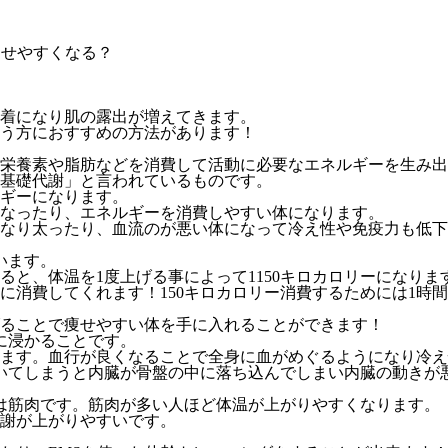
痩せやすくなる？
着になり肌の露出が増えてきます。
う方におすすめの方法があります！
栄養素や脂肪などを消費して活動に必要なエネルギーを生み出
基礎代謝」と言われているものです。
ギーになります。
なったり、エネルギーを消費しやすい体になります。
なり太ったり、血流のが悪い体になって冷え性や免疫力も低下
います。
すると、体温を1度上げる事によって1150キロカロリーになりま
手に消費してくれます！150キロカロリー消費するためには1
ることで痩せやすい体を手に入れることができます！
に浸かることです。
ます。血行が良くなることで全身に血がめぐるようになり冷え
いてしまうと内臓が骨盤の中に落ち込んでしまい内臓の動きが
は筋肉です。筋肉が多い人ほど体温が上がりやすくなります。
謝が上がりやすいです。