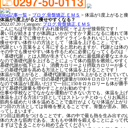
Blog記事一覧
>
ブログ
,
骨盤矯正
,
ＥＭＳ
> 体温が1度上がると
体温が1度上がると痩せやすくなる？
2022.07.20 | Category:
ブログ
,
骨盤矯正
,
ＥＭＳ
こんにちは守谷市のすみれ接骨院・そよかぜ接骨院です！
暑い日が続きますが体調はいかがですか？夏になるに連れて薄
そこで夏までに痩せたい、ボディラインをきれいにしたいとい
痩せやすい体作りの方法として「体温を上げること」です。
代謝という言葉をよく耳にすると思われますが、代謝とは体の
その中でも痩せやすい体を作るために必要になってくるのは「
「基礎代謝」とは人間が生きていくために最低限必要なエネル
なので基礎代謝を上げることによって体の脂肪を燃焼しやすく
基礎代謝が低下により、消費カロリーより摂取カロリーが多く
この基礎代謝を高める方法として体温を上げることです！
体温が1度上がると、基礎代謝量は約15％上がるとされていて
例えば35度の人の一日の基礎代謝量が1000キロカロリーだと
なので体温が1度高いだけで一日に150キロカロリーも体が勝
げて基礎代謝量を増やすことがお勧めです！
仕事や学校などでなかなか運動ができない方でも、体温を上げ
体温を上げる方法1つ目としてはストレッチとゆっくりお風呂
筋肉を緩めたり体を温めることで血行がよくなり体温が上がり
2つ目の方法としては骨格を整えることです。骨盤が歪み、開
ってしまいます。
3つ目は筋肉をつけることです。体の中で最も熱を生み出すの
体の大きな筋肉である、太ももや体幹を鍛えることによって代
まずはできることから始めてみてください！