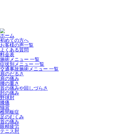
ホーム
初めての方へ
お客様の声一覧
よくある質問
料金表
施術メニュー 一覧
症状別メニュー 一覧
交通事故施術メニュー 一覧
肩のだるさ
肩の痛み
腰の重さ
首の痛みや回しづらさ
肘の痛み
野球肘
膝痛
猫背
椎間板症
足のむくみ
首の痛み
眼精疲労
テニス肘